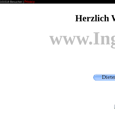
Privacy
101518 Besucher |
Herzlich 
www.Ing
Wen möch